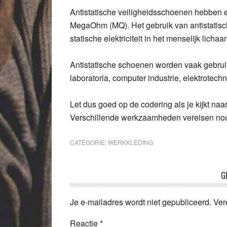
Antistatische veiligheidsschoenen hebben e
MegaOhm (MQ). Het gebruik van antistatis
statische elektriciteit in het menselijk lichaa
Antistatische schoenen worden vaak gebruik
laboratoria, computer industrie, elektrotech
Let dus goed op de codering als je kijkt naa
Verschillende werkzaamheden vereisen nou 
CATEGORIE:
WERKKLEDING
Lees
G
Interacties
Je e-mailadres wordt niet gepubliceerd.
Ver
Reactie
*