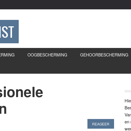
IST
ERMING
OOGBESCHERMING
GEHOORBESCHERMING
sionele
Pr
S
Hie
n
Bes
Van
en 
REAGEER
we