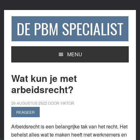
Spring
Door
Spring
Spring
naar
naar
naar
naar
de
de
de
de
DE PBM SPECIALIST
hoofdnavigatie
hoofd
eerste
voettekst
inhoud
sidebar
MENU
Wat kun je met
arbeidsrecht?
29 AUGUSTUS 2022
DOOR
VIKTOR
REAGEER
Arbeidsrecht is een belangrijke tak van het recht. Het
behelst alles wat te maken heeft met werknemers en