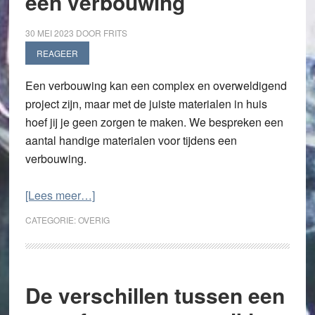
een verbouwing
30 MEI 2023
DOOR
FRITS
REAGEER
Een verbouwing kan een complex en overweldigend
project zijn, maar met de juiste materialen in huis
hoef jij je geen zorgen te maken. We bespreken een
aantal handige materialen voor tijdens een
verbouwing.
overHandige
[Lees meer…]
materialen
CATEGORIE:
OVERIG
voor
een
verbouwing
De verschillen tussen een