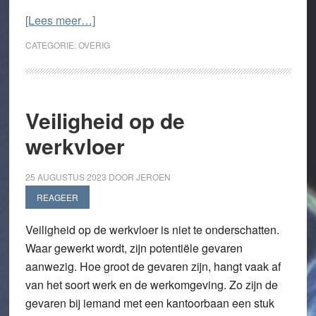
overWelke
[Lees meer…]
beschermingsmiddelen
CATEGORIE:
OVERIG
zijn
verplicht
in
een
Veiligheid op de
ATEX-
werkvloer
zone?
25 AUGUSTUS 2023
DOOR
JEROEN
REAGEER
Veiligheid op de werkvloer is niet te onderschatten.
Waar gewerkt wordt, zijn potentiële gevaren
aanwezig. Hoe groot de gevaren zijn, hangt vaak af
van het soort werk en de werkomgeving. Zo zijn de
gevaren bij iemand met een kantoorbaan een stuk