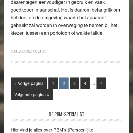
daarentegen eenvoudiger in gebruik en vaak
goedkoper in aanschaf. Het is daarom belangrijk om
het doel en de omgeving waarin het apparaat
gebruikt zal worden in overweging te nemen bij het
kiezen tussen een portofoon of walkie talkie.
CATEGORIE:
OVERIG
Interim
Ga
Pagina
Pagina
Pagina
Pagina
Pagina
«
Vorige pagina
1
2
3
4
…
7
pagina's
naar
zijn
Ga
Volgende pagina »
weggelaten
naar
Primaire
DE PBM-SPECIALIST
Sidebar
Hier vind je alles over PBM’s (Persoonlijke